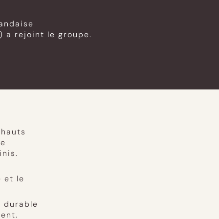
landaise
a rejoint le groupe.
 hauts
de
inis.
 et le
 durable
ment.