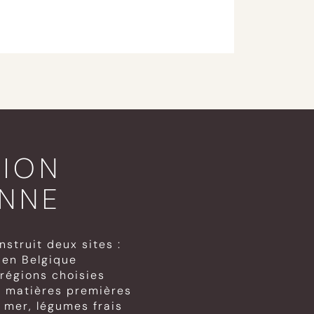
ION
NNE
struit deux sites :
 en Belgique
régions choisies
rs matières premières
a mer, légumes frais