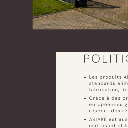
POLIT
Les produits A
standards alim
fabrication, d
Grâce à des pr
européennes ga
respect des rè
ARIAKÉ est au
maîtrisant et l