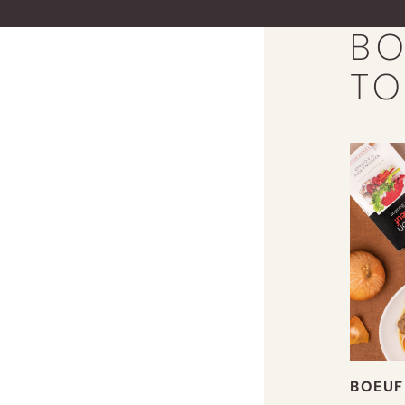
BO
TO
BOEUF