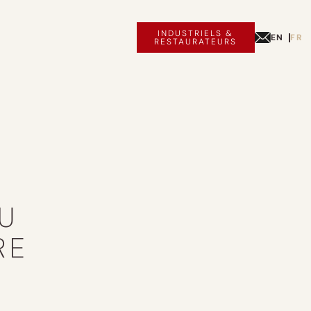
INDUSTRIELS &
EN
FR
RESTAURATEURS
U
RE