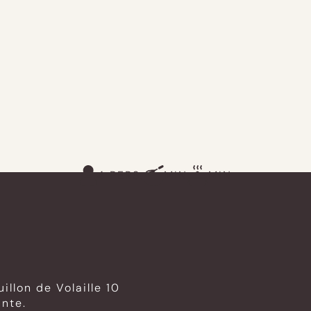
4 PERS.
MIN
MIN
illon de Volaille 10
ante.