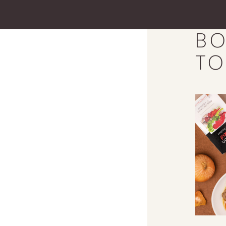
BO
TO