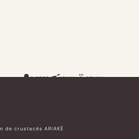
2 PERS.
10MIN
25MIN
lon de crustacés ARIAKÉ