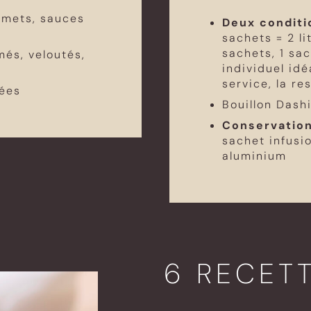
umets, sauces
Deux conditi
sachets = 2 li
sachets, 1 sac
s, veloutés,
individuel idé
service, la re
ées
Bouillon Dashi
Conservation
sachet infusio
aluminium
6 RECET