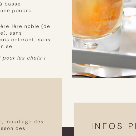
 à basse
d’une poudre
ère 1ère noble (de
e), sans
ans colorant, sans
n sel
 pour les chefs !
S
, mouillage des
INFOS P
isson des