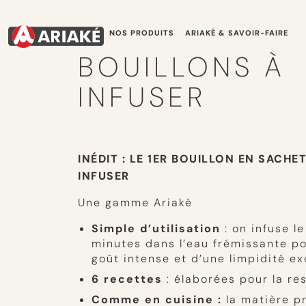
NOS PRODUITS
ARIAKÉ & SAVOIR-FAIRE
BOUILLONS À
INFUSER
INÉDIT : LE 1ER BOUILLON EN SACHE
INFUSER
Une gamme Ariaké
Simple d’utilisation
: on infuse l
minutes dans l’eau frémissante po
goût intense et d’une limpidité ex
6 recettes
: élaborées pour la re
Comme en cuisine :
la matière p