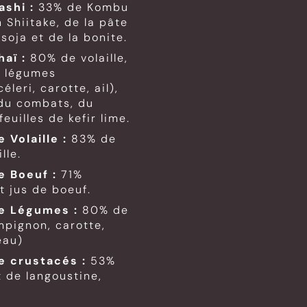
ashi
:
33% de Kombu
 Shiitake, de la pâte
soja et de la bonite.
haï
:
80% de volaille,
s légumes
leri, carotte, ail),
 du combats, du
euilles de kefir lime.
e Volaille
:
83% de
ille.
de Boeuf
:
71%
t jus de boeuf.
 de Légumes
:
80% de
mpignon, carotte,
eau)
de crustacés :
53%
t de langoustine,