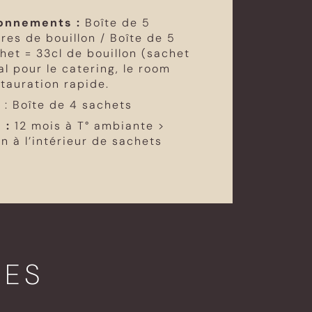
onnements :
Boîte de 5
tres de bouillon / Boîte de 5
het = 33cl de bouillon (sachet
al pour le catering, le room
stauration rapide.
 : Boîte de 4 sachets
 :
12 mois à T° ambiante >
n à l’intérieur de sachets
TES