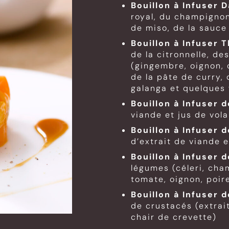
Bouillon à Infuser D
royal, du champignon
de miso, de la sauce 
Bouillon à Infuser T
de la citronnelle, de
(gingembre, oignon, cé
de la pâte de curry,
galanga et quelques f
Bouillon à Infuser d
viande et jus de vola
Bouillon à Infuser 
d’extrait de viande e
Bouillon à Infuser
légumes (céleri, cha
tomate, oignon, poir
Bouillon à Infuser 
de crustacés (extrai
chair de crevette)