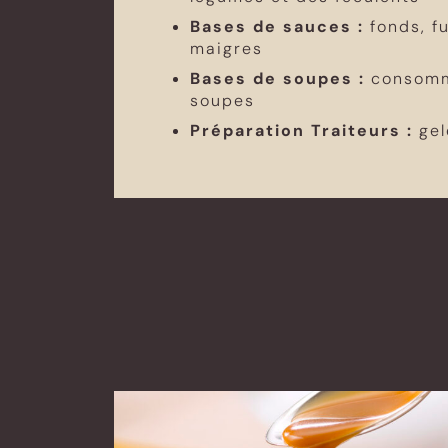
Bases de sauces
:
fonds, f
maigres
Bases de soupes :
consommé
soupes
Préparation Traiteurs :
gel